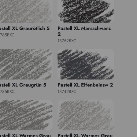
astell XL Graurötlich 5
Pastell XL Marsschwarz
2
3765BXC
13752BXC
astell XL Graugrün 5
Pastell XL Elfenbeinsw 2
3735BXC
13742BXC
astell XL Warmes Grau
Pastell XL Warmes Grau