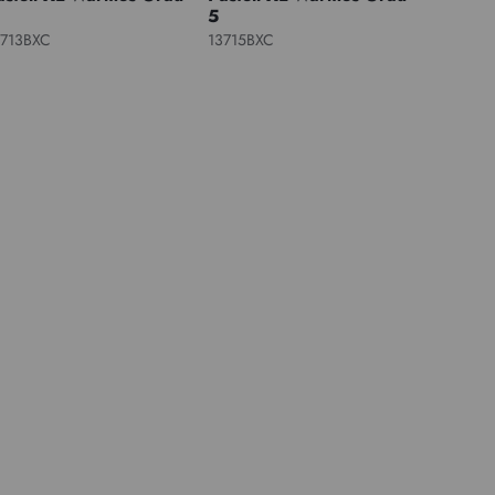
5
3713BXC
13715BXC