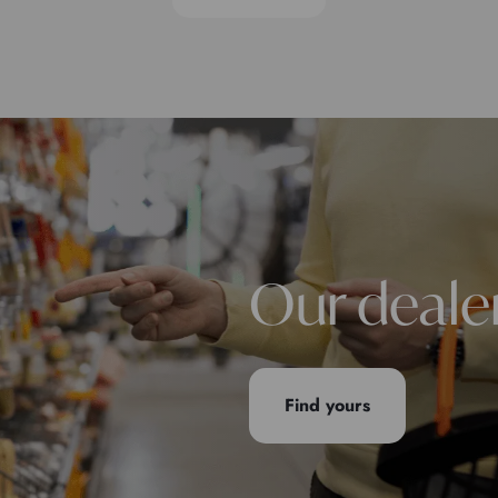
Our deale
Find yours