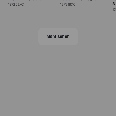
3
13725BXC
13731BXC
1
Mehr sehen