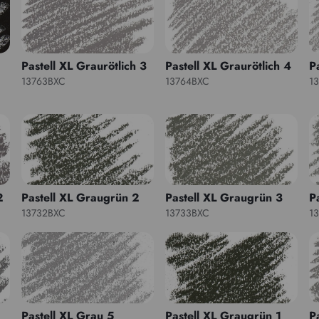
Pastell XL Graurötlich 3
Pastell XL Graurötlich 4
P
13763BXC
13764BXC
1
2
Pastell XL Graugrün 2
Pastell XL Graugrün 3
P
13732BXC
13733BXC
1
Pastell XL Grau 5
Pastell XL Graugrün 1
P