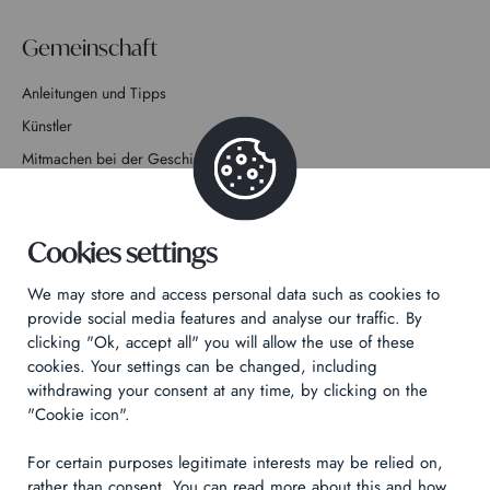
Gemeinschaft
Anleitungen und Tipps
Künstler
Mitmachen bei der Geschichte
Kontakt
Cookies settings
We may store and access personal data such as cookies to
provide social media features and analyse our traffic. By
clicking "Ok, accept all" you will allow the use of these
Datenschutzrichtlinie
cookies. Your settings can be changed, including
Rechtliche Hinweise
withdrawing your consent at any time, by clicking on the
Technical & Legal informations
"Cookie icon".
For certain purposes legitimate interests may be relied on,
Made by
Izhak
rather than consent. You can read more about this and how