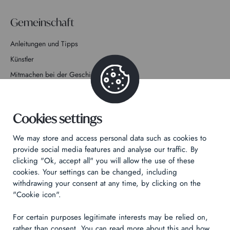
Gemeinschaft
Anleitungen und Tipps
Künstler
Mitmachen bei der Geschichte
Kontakt
Cookies settings
We may store and access personal data such as cookies to
provide social media features and analyse our traffic. By
clicking "Ok, accept all" you will allow the use of these
Datenschutzrichtlinie
cookies. Your settings can be changed, including
Rechtliche Hinweise
withdrawing your consent at any time, by clicking on the
Technical & Legal informations
"Cookie icon".
For certain purposes legitimate interests may be relied on,
Made by
Izhak
rather than consent. You can read more about this and how