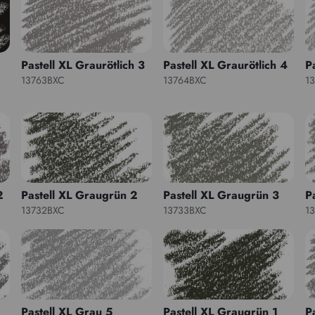
Pastell XL Graurötlich 3
Pastell XL Graurötlich 4
P
13763BXC
13764BXC
1
2
Pastell XL Graugrün 2
Pastell XL Graugrün 3
P
13732BXC
13733BXC
1
Pastell XL Grau 5
Pastell XL Graugrün 1
P