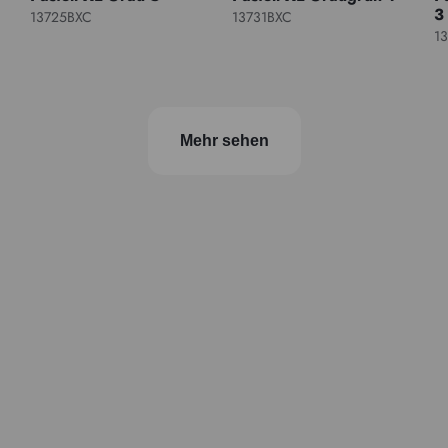
3
13725BXC
13731BXC
1
Mehr sehen