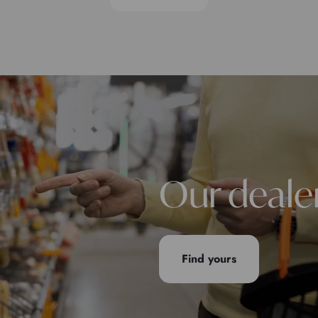
Our deale
Find yours