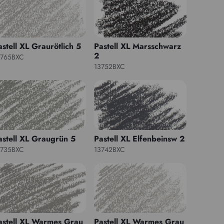
astell XL Graurötlich 5
Pastell XL Marsschwarz
2
3765BXC
13752BXC
astell XL Graugrün 5
Pastell XL Elfenbeinsw 2
3735BXC
13742BXC
astell XL Warmes Grau
Pastell XL Warmes Grau