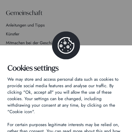
Gemeinschaft
Anleitungen und Tipps
Künstler
Mitmachen bei der Geschichte
Kontakt
Cookies settings
We may store and access personal data such as cookies to
provide social media features and analyse our traffic. By
clicking "Ok, accept all" you will allow the use of these
Datenschutzrichtlinie
cookies. Your settings can be changed, including
Rechtliche Hinweise
withdrawing your consent at any time, by clicking on the
Technical & Legal informations
"Cookie icon".
For certain purposes legitimate interests may be relied on,
Made by
Izhak
rather than consent. You can read more about this and how