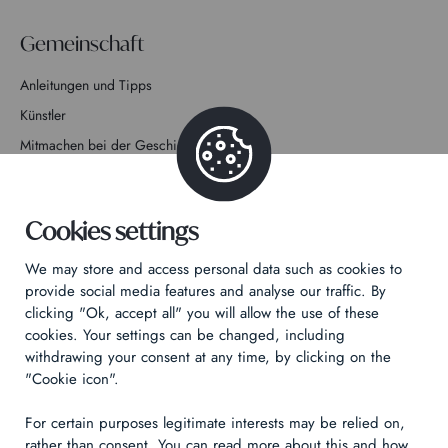
Gemeinschaft
Anleitungen und Tipps
Künstler
Mitmachen bei der Geschichte
Kontakt
Cookies settings
We may store and access personal data such as cookies to
provide social media features and analyse our traffic. By
clicking "Ok, accept all" you will allow the use of these
Datenschutzrichtlinie
cookies. Your settings can be changed, including
Rechtliche Hinweise
withdrawing your consent at any time, by clicking on the
Technical & Legal informations
"Cookie icon".
For certain purposes legitimate interests may be relied on,
Made by
Izhak
rather than consent. You can read more about this and how