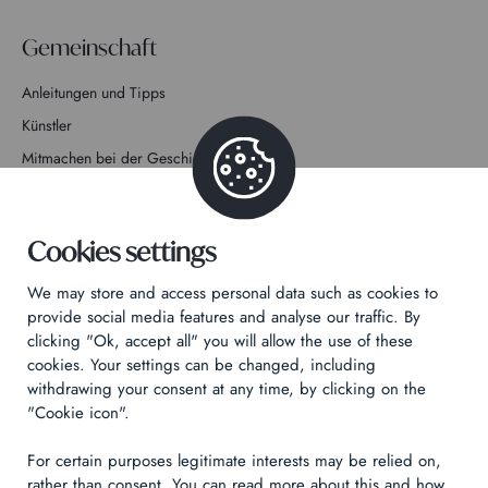
Gemeinschaft
Anleitungen und Tipps
Künstler
Mitmachen bei der Geschichte
Kontakt
Cookies settings
We may store and access personal data such as cookies to
provide social media features and analyse our traffic. By
clicking "Ok, accept all" you will allow the use of these
Datenschutzrichtlinie
cookies. Your settings can be changed, including
Rechtliche Hinweise
withdrawing your consent at any time, by clicking on the
Technical & Legal informations
"Cookie icon".
For certain purposes legitimate interests may be relied on,
Made by
Izhak
rather than consent. You can read more about this and how