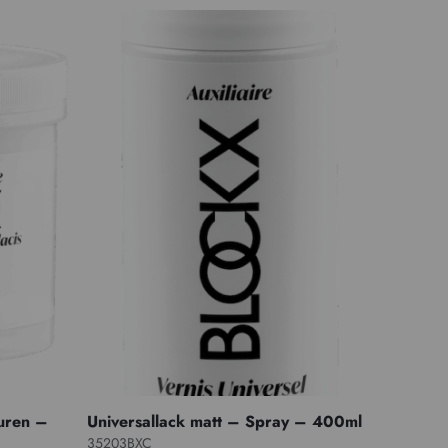
uren –
Universallack matt – Spray – 400ml
35203BXC