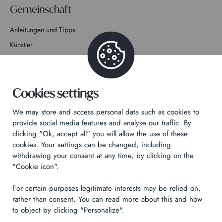
Gemeinschaft
Anleitungen und Tipps
Künstler
Mitmachen bei der Geschichte
Kontakt
Cookies settings
We may store and access personal data such as cookies to
provide social media features and analyse our traffic. By
clicking "Ok, accept all" you will allow the use of these
cookies. Your settings can be changed, including
Datenschutzrichtlinie
withdrawing your consent at any time, by clicking on the
Rechtliche Hinweise
"Cookie icon".
Technical & Legal informations
For certain purposes legitimate interests may be relied on,
rather than consent. You can read more about this and how
Made by
Izhak
to object by clicking "Personalize".