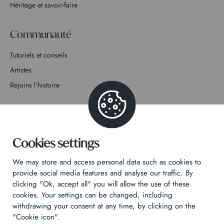
Héritage et savoir-faire
Communauté
Tutoriels et conseils
Artistes
Rejoins l’histoire
Contact
Cookies settings
We may store and access personal data such as cookies to
Politique de confidentialité
provide social media features and analyse our traffic. By
clicking "Ok, accept all" you will allow the use of these
Mentions légales
cookies. Your settings can be changed, including
Technical & Legal informations
withdrawing your consent at any time, by clicking on the
"Cookie icon".