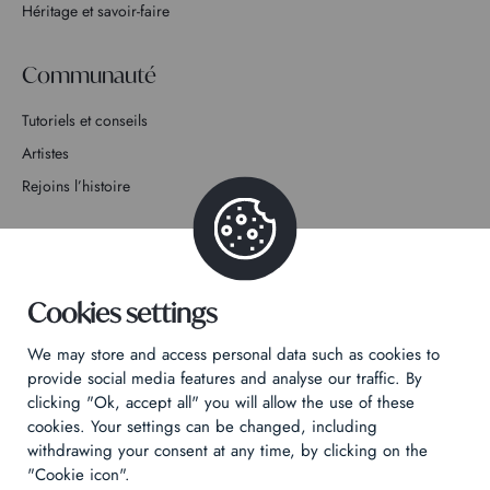
Héritage et savoir-faire
Communauté
Tutoriels et conseils
Artistes
Rejoins l’histoire
Contact
Cookies settings
We may store and access personal data such as cookies to
Politique de confidentialité
provide social media features and analyse our traffic. By
clicking "Ok, accept all" you will allow the use of these
Mentions légales
cookies. Your settings can be changed, including
Technical & Legal informations
withdrawing your consent at any time, by clicking on the
"Cookie icon".