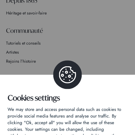
Depuis 1865
Héritage et savoir-faire
Communauté
Tutoriels et conseils
Artistes
Rejoins l’histoire
Contact
Cookies settings
We may store and access personal data such as cookies to
Politique de confidentialité
provide social media features and analyse our traffic. By
Mentions légales
clicking "Ok, accept all" you will allow the use of these
cookies. Your settings can be changed, including
Technical & Legal informations