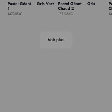
Pastel Géant – Gris Vert
Pastel Géant – Gris
P
1
Chaud 2
C
13731BXC
13713BXC
1
Voir plus