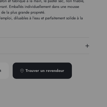
ton et fabriqué à la main, le pastel sec, non friable,
vrant. Emballés individuellement dans une mousse
t de la plus grande propreté.
emploi, diluables à l’eau et parfaitement solide à la
PR102
Trouver un revendeur
n