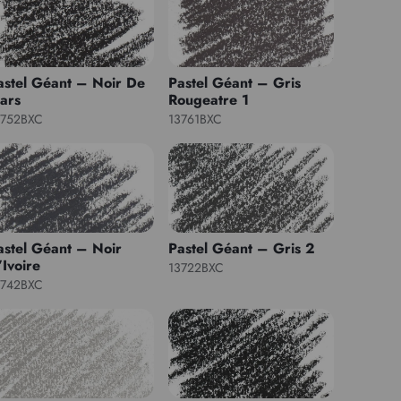
astel Géant – Noir De
Pastel Géant – Gris
ars
Rougeatre 1
3752BXC
13761BXC
astel Géant – Noir
Pastel Géant – Gris 2
’Ivoire
13722BXC
3742BXC