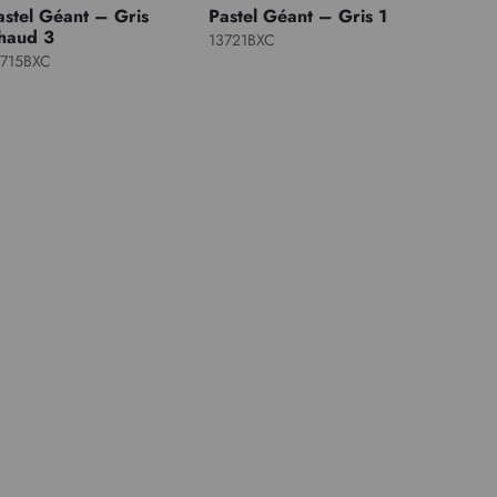
astel Géant – Gris
Pastel Géant – Gris 1
haud 3
13721BXC
3715BXC