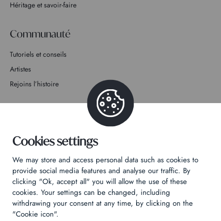
Héritage et savoir-faire
Communauté
Tutoriels et conseils
Artistes
Rejoins l’histoire
Contact
Cookies settings
We may store and access personal data such as cookies to
Politique de confidentialité
provide social media features and analyse our traffic. By
clicking "Ok, accept all" you will allow the use of these
Mentions légales
cookies. Your settings can be changed, including
Technical & Legal informations
withdrawing your consent at any time, by clicking on the
"Cookie icon".