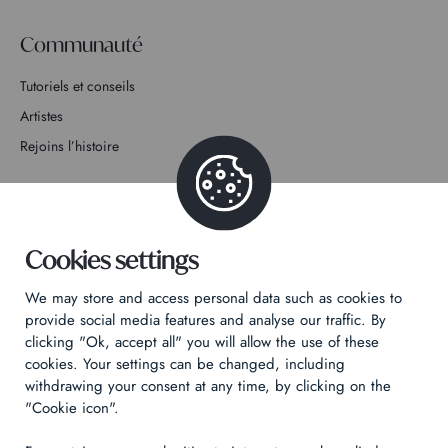
Communauté
Tutoriels et conseils
Artistes
Rejoins l’histoire
Contact
Cookies settings
We may store and access personal data such as cookies to
Politique de confidentialité
provide social media features and analyse our traffic. By
clicking "Ok, accept all" you will allow the use of these
Mentions légales
cookies. Your settings can be changed, including
Technical & Legal informations
withdrawing your consent at any time, by clicking on the
"Cookie icon".
Made by
Izhak