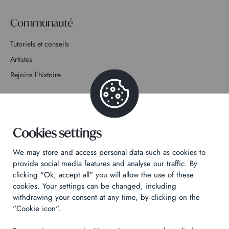
Communauté
Tutoriels et conseils
Artistes
Rejoins l’histoire
Contact
Cookies settings
We may store and access personal data such as cookies to
Politique de confidentialité
provide social media features and analyse our traffic. By
clicking "Ok, accept all" you will allow the use of these
Mentions légales
cookies. Your settings can be changed, including
Technical & Legal informations
withdrawing your consent at any time, by clicking on the
"Cookie icon".
Made by
Izhak