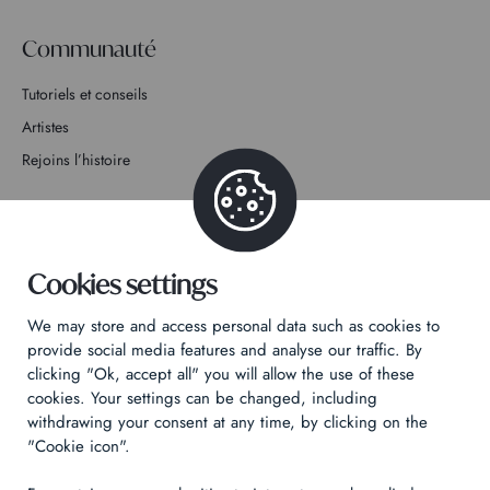
Communauté
Tutoriels et conseils
Artistes
Rejoins l’histoire
Contact
Cookies settings
We may store and access personal data such as cookies to
Politique de confidentialité
provide social media features and analyse our traffic. By
clicking "Ok, accept all" you will allow the use of these
Mentions légales
cookies. Your settings can be changed, including
Technical & Legal informations
withdrawing your consent at any time, by clicking on the
"Cookie icon".
Made by
Izhak