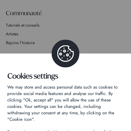
Communauté
Tutoriels et conseils
Artistes
Rejoins l’histoire
Contact
Cookies settings
We may store and access personal data such as cookies to
Politique de confidentialité
provide social media features and analyse our traffic. By
clicking "Ok, accept all" you will allow the use of these
Mentions légales
cookies. Your settings can be changed, including
Technical & Legal informations
withdrawing your consent at any time, by clicking on the
"Cookie icon".
Made by
Izhak