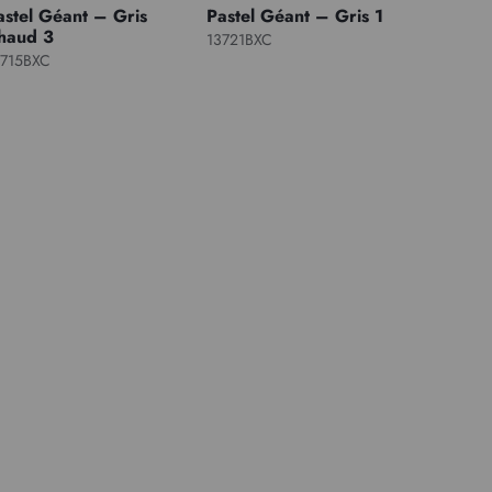
astel Géant – Gris
Pastel Géant – Gris 1
haud 3
13721BXC
3715BXC