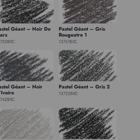
astel Géant – Noir De
Pastel Géant – Gris
ars
Rougeatre 1
3752BXC
13761BXC
astel Géant – Noir
Pastel Géant – Gris 2
’Ivoire
13722BXC
3742BXC