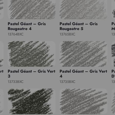
Pastel Géant – Gris
Pastel Géant – Gris
P
Rougeatre 4
Rougeatre 5
M
13764BXC
13765BXC
1
rt
Pastel Géant – Gris Vert
Pastel Géant – Gris Vert
P
3
4
D
13733BXC
13735BXC
1