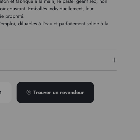
âton et fabriqué à la main, le pastel géant sec, non
oir couvrant. Emballés individuellement, leur
de propreté.
emploi, diluables à l’eau et parfaitement solide à la
PBk11/PW6/PB29
Trouver un revendeur
n