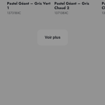
Pastel Géant – Gris Vert
Pastel Géant – Gris
P
1
Chaud 2
C
13731BXC
13713BXC
1
Voir plus