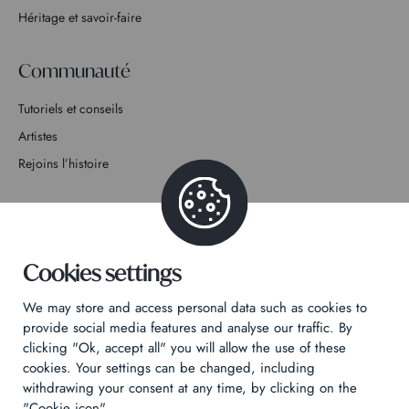
Héritage et savoir-faire
Communauté
Tutoriels et conseils
Artistes
Rejoins l’histoire
Contact
Cookies settings
We may store and access personal data such as cookies to
Politique de confidentialité
provide social media features and analyse our traffic. By
clicking "Ok, accept all" you will allow the use of these
Mentions légales
cookies. Your settings can be changed, including
Technical & Legal informations
withdrawing your consent at any time, by clicking on the
"Cookie icon".