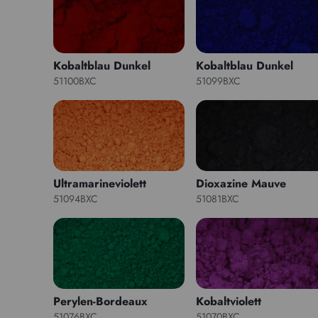
Kobaltblau Dunkel
Kobaltblau Dunkel
51100BXC
51099BXC
Ultramarineviolett
Dioxazine Mauve
51094BXC
51081BXC
Perylen-Bordeaux
Kobaltviolett
51076BXC
51070BXC