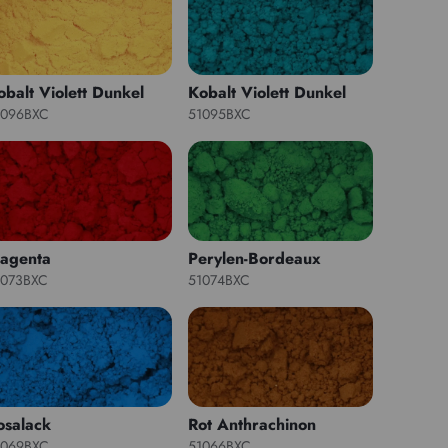
obalt Violett Dunkel
Kobalt Violett Dunkel
1096BXC
51095BXC
agenta
Perylen-Bordeaux
1073BXC
51074BXC
osalack
Rot Anthrachinon
1069BXC
51066BXC