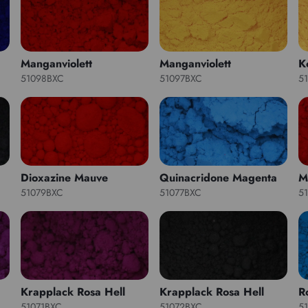
Manganviolett
Manganviolett
K
51098BXC
51097BXC
5
Dioxazine Mauve
Quinacridone Magenta
M
51079BXC
51077BXC
5
Krapplack Rosa Hell
Krapplack Rosa Hell
R
51071BXC
51072BXC
5