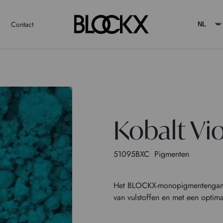
Contact
Kobalt Vi
51095BXC
Pigmenten
Het BLOCKX-monopigmentengamma b
van vulstoffen en met een optima