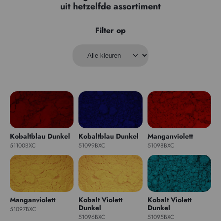
uit hetzelfde assortiment
Filter op
Kobaltblau Dunkel
Kobaltblau Dunkel
Manganviolett
51100BXC
51099BXC
51098BXC
Manganviolett
Kobalt Violett
Kobalt Violett
Dunkel
Dunkel
51097BXC
51096BXC
51095BXC