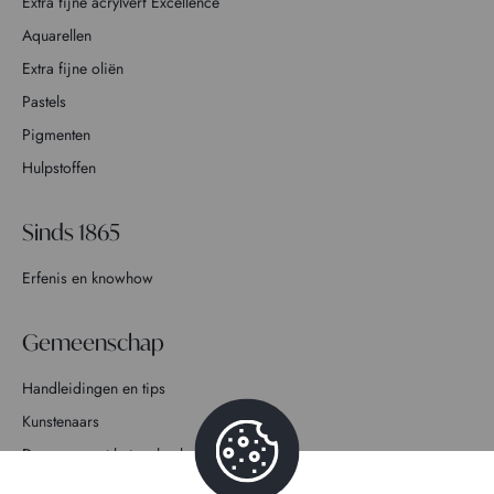
Extra fijne acrylverf Excellence
Aquarellen
Extra fijne oliën
Pastels
Pigmenten
Hulpstoffen
Sinds 1865
Erfenis en knowhow
Gemeenschap
Handleidingen en tips
Kunstenaars
Doe mee met het verhaal