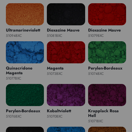
Ultramarineviolett
Dioxazine Mauve
Dioxazine Mauve
51094BXC
51081BXC
51079BXC
Quinacridone
Magenta
Perylen-Bordeaux
Magenta
51073BXC
51074BXC
51077BXC
Perylen-Bordeaux
Kobaltviolett
Krapplack Rosa
Hell
51076BXC
51070BXC
51071BXC