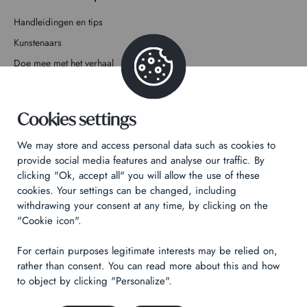
Handleidingen en tips
Kunstenaars
Doe mee met het verhaal
Contact
Cookies settings
We may store and access personal data such as cookies to
provide social media features and analyse our traffic. By
clicking "Ok, accept all" you will allow the use of these
Privacybeleid
cookies. Your settings can be changed, including
Juridische informatie
withdrawing your consent at any time, by clicking on the
"Cookie icon".
Technical & Legal informations
For certain purposes legitimate interests may be relied on,
Made by
Izhak
rather than consent. You can read more about this and how
to object by clicking "Personalize".