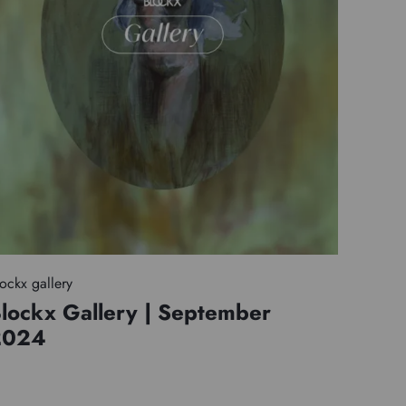
ockx gallery
lockx Gallery | September
2024