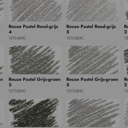
s
Reuze Pastel Rood-grijs
Reuze Pastel Rood-grijs
R
4
5
2
13764BXC
13765BXC
1
en
Reuze Pastel Grijs-groen
Reuze Pastel Grijs-groen
R
3
5
2
13733BXC
13735BXC
1