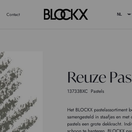
Contact
Reuze Past
13733BXC
Pastels
Het BLOCKX pastelassortiment be
samengesteld in staafjes en met
pastels een grote dekkracht. Ind
schoon te hanteren. BLOCKX past