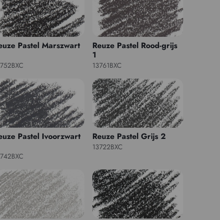
euze Pastel Marszwart
Reuze Pastel Rood-grijs
1
3752BXC
13761BXC
euze Pastel Ivoorzwart
Reuze Pastel Grijs 2
13722BXC
3742BXC