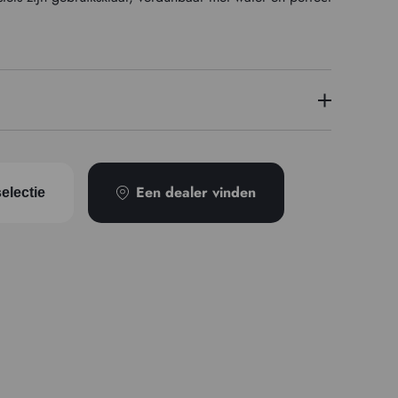
PBk11/PW6/PG17
Een dealer vinden
electie