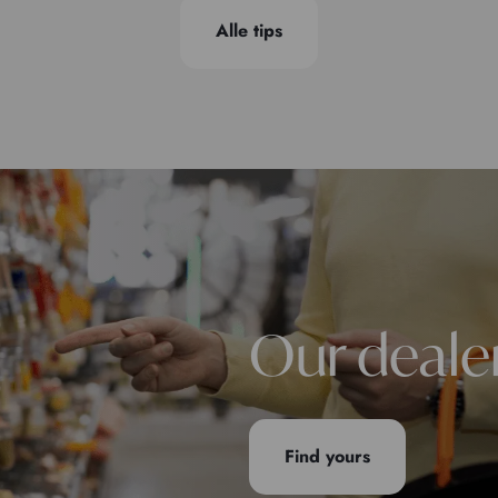
Alle tips
Our deale
Find yours