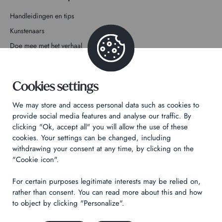
Handleidingen en tips
Kunstenaars
Doe mee met het verhaal
Contact
Cookies settings
We may store and access personal data such as cookies to
provide social media features and analyse our traffic. By
clicking "Ok, accept all" you will allow the use of these
Privacybeleid
cookies. Your settings can be changed, including
Juridische informatie
withdrawing your consent at any time, by clicking on the
"Cookie icon".
Technical & Legal informations
For certain purposes legitimate interests may be relied on,
Made by
Izhak
rather than consent. You can read more about this and how
to object by clicking "Personalize".