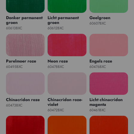
Donker permanent
Licht permanent
Geelgroen
groen
groen
60607BXC
60613BXC
60612BXC
Parelmoer roze
Neon roze
Engels roze
60495BXC
60478BXC
60476BXC
Chinacridon roze
Chinacridon roze-
Licht chinacridon
violet
magenta
60473BXC
60472BXC
60461BXC