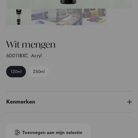
Wit mengen
60011BXC
Acryl
120ml
250ml
Kenmerken
Pigment index
PW 6
Transparantie
1
Toevoegen aan mijn selectie