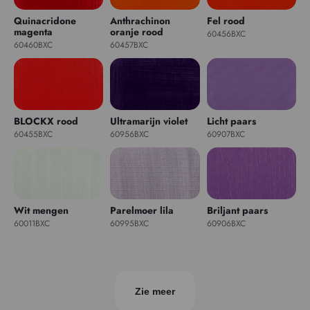
Quinacridone
Anthrachinon
Fel rood
magenta
oranje rood
60456BXC
60460BXC
60457BXC
BLOCKX rood
Ultramarijn violet
Licht paars
60455BXC
60956BXC
60907BXC
Wit mengen
Parelmoer lila
Briljant paars
60011BXC
60995BXC
60906BXC
Zie meer