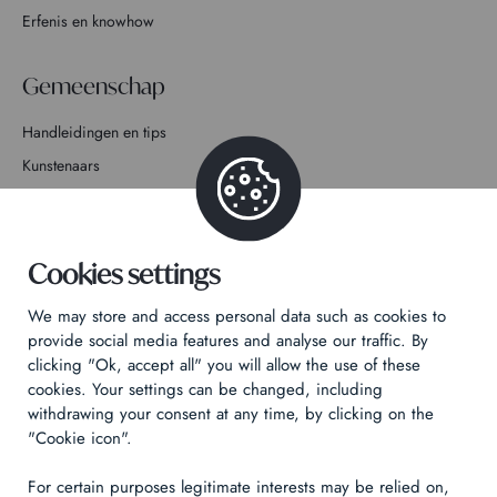
Erfenis en knowhow
Gemeenschap
Handleidingen en tips
Kunstenaars
Doe mee met het verhaal
Contact
Cookies settings
We may store and access personal data such as cookies to
provide social media features and analyse our traffic. By
clicking "Ok, accept all" you will allow the use of these
cookies. Your settings can be changed, including
Privacybeleid
withdrawing your consent at any time, by clicking on the
Juridische informatie
"Cookie icon".
Technical & Legal informations
For certain purposes legitimate interests may be relied on,