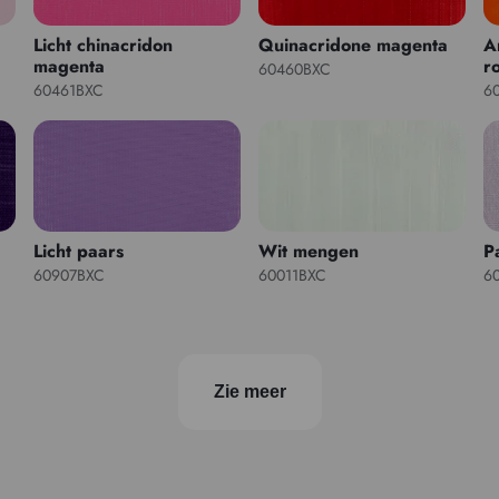
Licht chinacridon
Quinacridone magenta
A
magenta
r
60460BXC
60461BXC
6
Licht paars
Wit mengen
P
60907BXC
60011BXC
6
Zie meer