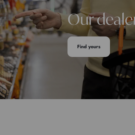
Our deale
Find yours