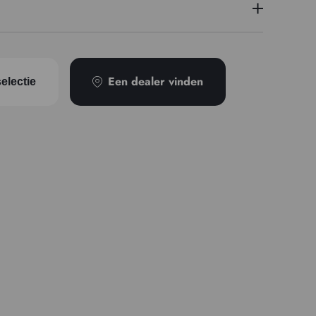
Pigment iridescent - PG 7
2
Een dealer vinden
electie