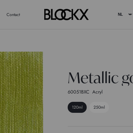
Contact
Metallic 
60051BXC
Acryl
120ml
250ml