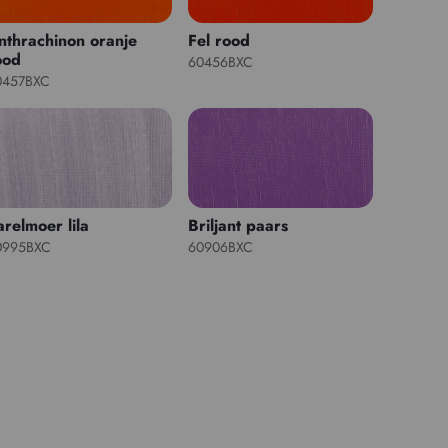
nthrachinon oranje
Fel rood
ood
60456BXC
0457BXC
arelmoer lila
Briljant paars
0995BXC
60906BXC