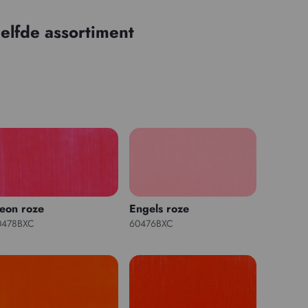
elfde assortiment
eon roze
Engels roze
0478BXC
60476BXC