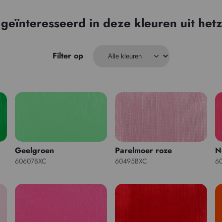
 geïnteresseerd in deze kleuren uit hetz
Filter op
Geelgroen
Parelmoer roze
N
60607BXC
60495BXC
6