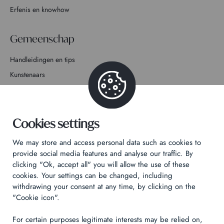
Erfenis en knowhow
Gemeenschap
Handleidingen en tips
Kunstenaars
Doe mee met het verhaal
Contact
Cookies settings
We may store and access personal data such as cookies to
provide social media features and analyse our traffic. By
clicking "Ok, accept all" you will allow the use of these
cookies. Your settings can be changed, including
Privacybeleid
withdrawing your consent at any time, by clicking on the
Juridische informatie
"Cookie icon".
Technical & Legal informations
For certain purposes legitimate interests may be relied on,