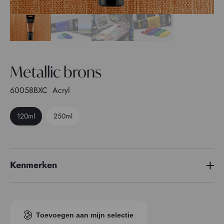
Metallic brons
60058BXC
Acryl
120ml
250ml
Kenmerken
Pigment index
Pigment iridescent
Transparantie
2
Toevoegen aan mijn selectie