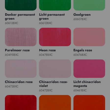
Donker permanent
Licht permanent
Geelgroen
groen
groen
60607BXC
60613BXC
60612BXC
Parelmoer roze
Neon roze
Engels roze
60495BXC
60478BXC
60476BXC
Chinacridon roze
Chinacridon roze-
Licht chinacridon
violet
magenta
60473BXC
60472BXC
60461BXC