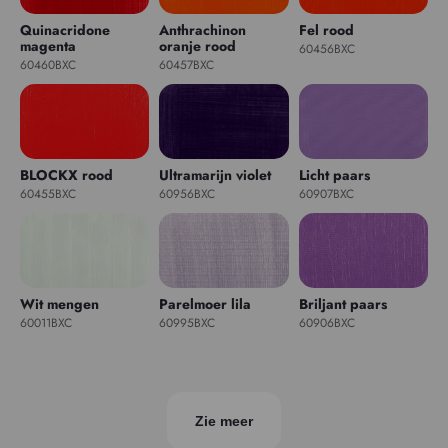
Quinacridone
Anthrachinon
Fel rood
magenta
oranje rood
60456BXC
60460BXC
60457BXC
BLOCKX rood
Ultramarijn violet
Licht paars
60455BXC
60956BXC
60907BXC
Wit mengen
Parelmoer lila
Briljant paars
60011BXC
60995BXC
60906BXC
Zie meer