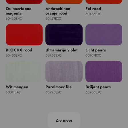
Quinacridone
Anthrachinon
Fel rood
magenta
oranje rood
60456BXC
60460BXC
60457BXC
BLOCKX rood
Ultramarijn violet
Licht paars
60455BXC
60956BXC
60907BXC
Wit mengen
Parelmoer lila
Briljant paars
60011BXC
60995BXC
60906BXC
Zie meer