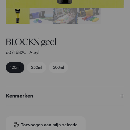
BLOCKX geel
60716BXC
Acryl
120ml
250ml
500ml
Kenmerken
Pigment index
PY 3
Transparantie
4
Toevoegen aan mijn selectie