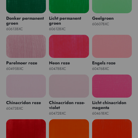
Donker permanent
Licht permanent
Geelgroen
groen
groen
60607BXC
60613BXC
60612BXC
Parelmoer roze
Neon roze
Engels roze
60495BXC
60478BXC
60476BXC
Chinacridon roze
Chinacridon roze-
Licht chinacridon
violet
magenta
60473BXC
60472BXC
60461BXC