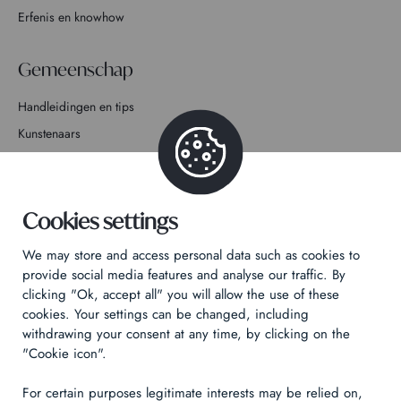
Erfenis en knowhow
Gemeenschap
Handleidingen en tips
Kunstenaars
Doe mee met het verhaal
Contact
Cookies settings
We may store and access personal data such as cookies to
provide social media features and analyse our traffic. By
clicking "Ok, accept all" you will allow the use of these
cookies. Your settings can be changed, including
Privacybeleid
withdrawing your consent at any time, by clicking on the
Juridische informatie
"Cookie icon".
Technical & Legal informations
For certain purposes legitimate interests may be relied on,