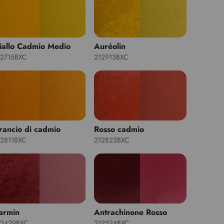
iallo Cadmio Medio
Auréolin
12715BXC
212913BXC
rancio di cadmio
Rosso cadmio
12811BXC
212823BXC
armin
Antrachinone Rosso
12429BXC
212524BXC