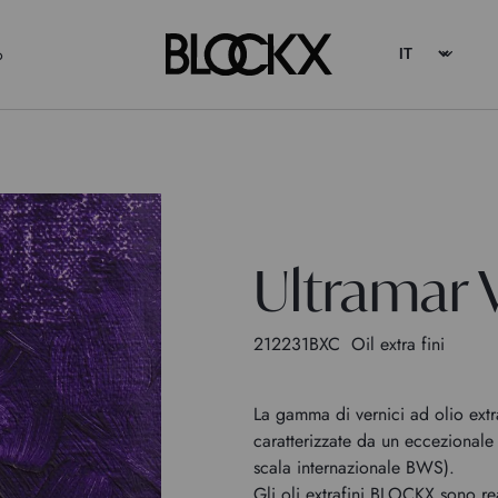
o
Ultramar 
212231BXC
Oil extra fini
La gamma di vernici ad olio extr
caratterizzate da un eccezionale 
scala internazionale BWS).
Gli oli extrafini BLOCKX sono re