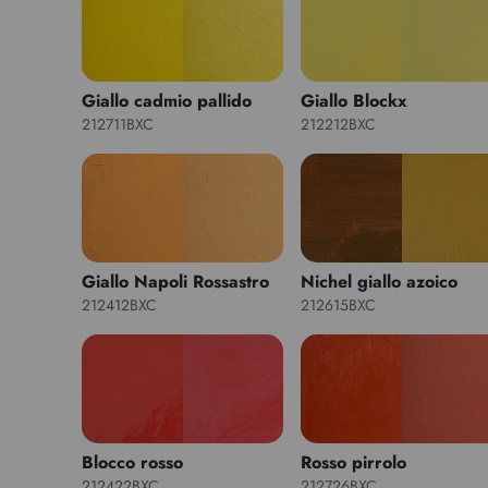
Giallo cadmio pallido
Giallo Blockx
212711BXC
212212BXC
Giallo Napoli Rossastro
Nichel giallo azoico
212412BXC
212615BXC
Blocco rosso
Rosso pirrolo
212422BXC
212726BXC