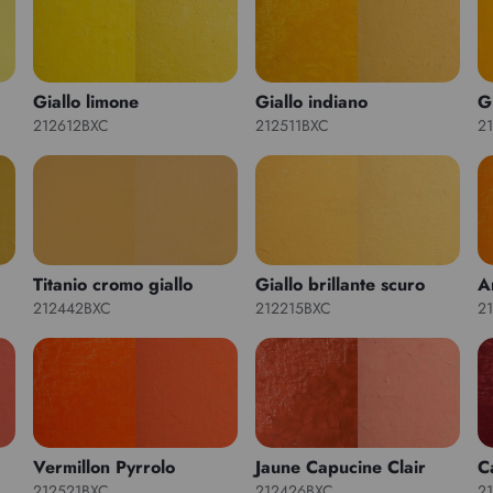
Giallo limone
Giallo indiano
G
212612BXC
212511BXC
2
Titanio cromo giallo
Giallo brillante scuro
A
212442BXC
212215BXC
2
Vermillon Pyrrolo
Jaune Capucine Clair
C
212521BXC
212426BXC
2