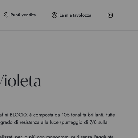
Punti vendita
La mia tavolozza
Violeta
afini BLOCKX è composta da 105 tonalità brillanti, tutte
grado di resistenza alla luce (punteggio di 7/8 sulla
alizzati per lo più con monocromi puri senza l'aggiunta