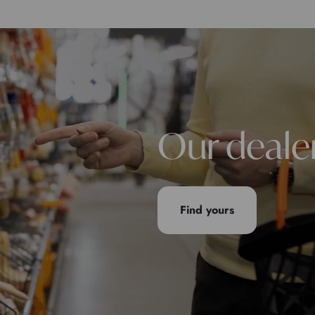
Our deale
Find yours