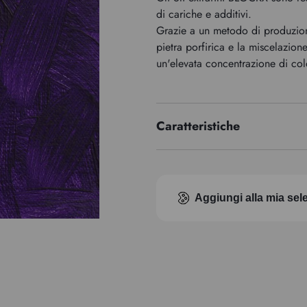
di cariche e additivi.
Grazie a un metodo di produzion
pietra porfirica e la miscelazion
un'elevata concentrazione di co
Caratteristiche
Serie di premi
Indice di pigmento
Aggiungi alla mia sel
Trasparenza