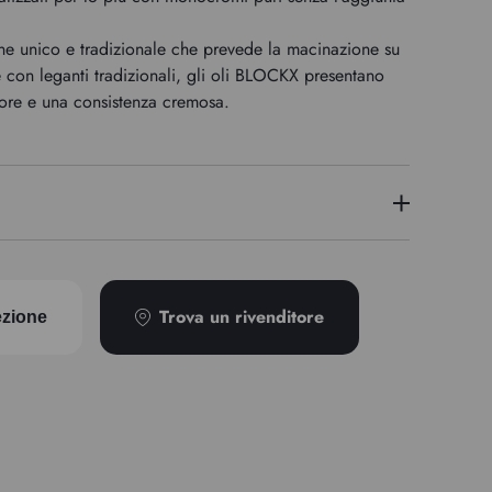
e unico e tradizionale che prevede la macinazione su
e con leganti tradizionali, gli oli BLOCKX presentano
lore e una consistenza cremosa.
3
PV15
Trova un rivenditore
ezione
Trasparente