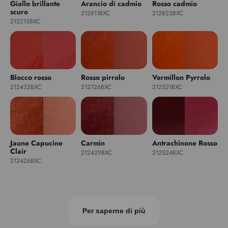
Giallo brillante
Arancio di cadmio
Rosso cadmio
scuro
212811BXC
212823BXC
212215BXC
Blocco rosso
Rosso pirrolo
Vermillon Pyrrolo
212422BXC
212726BXC
212521BXC
Jaune Capucine
Carmin
Antrachinone Rosso
Clair
212429BXC
212524BXC
212426BXC
Per saperne di più