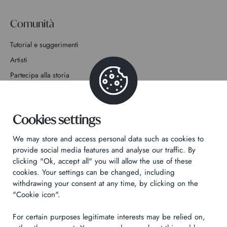
Comunità
Tutorial e suggerimenti
Artisti
Partecipa alla storia
Contatto
Cookies settings
We may store and access personal data such as cookies to
provide social media features and analyse our traffic. By
clicking "Ok, accept all" you will allow the use of these
Informativa sulla privacy
cookies. Your settings can be changed, including
Informazioni legali
withdrawing your consent at any time, by clicking on the
Technical & Legal informations
"Cookie icon".
For certain purposes legitimate interests may be relied on,
Made by
Izhak