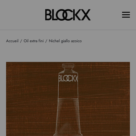
Accueil
Oil extra fini
Nichel giallo azoico