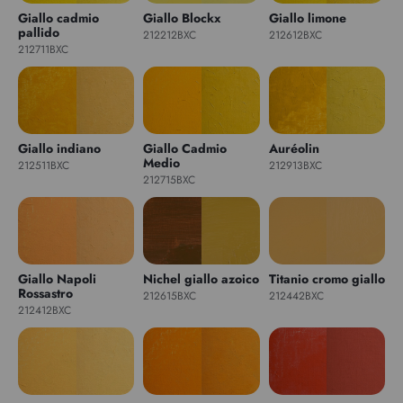
Giallo cadmio
Giallo Blockx
Giallo limone
pallido
212212BXC
212612BXC
212711BXC
Giallo indiano
Giallo Cadmio
Auréolin
Medio
212511BXC
212913BXC
212715BXC
Giallo Napoli
Nichel giallo azoico
Titanio cromo giallo
Rossastro
212615BXC
212442BXC
212412BXC