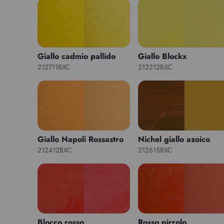
Giallo cadmio pallido
Giallo Blockx
212711BXC
212212BXC
Giallo Napoli Rossastro
Nichel giallo azoico
212412BXC
212615BXC
Blocco rosso
Rosso pirrolo