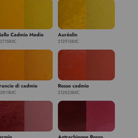
iallo Cadmio Medio
Auréolin
12715BXC
212913BXC
rancio di cadmio
Rosso cadmio
12811BXC
212823BXC
armin
Antrachinone Rosso