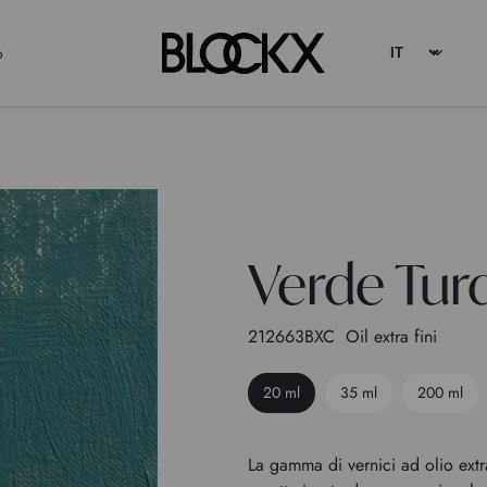
o
Verde Tur
212663BXC
Oil extra fini
20 ml
35 ml
200 ml
La gamma di vernici ad olio extr