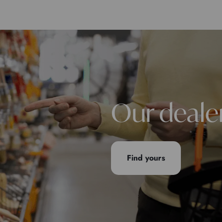
Our deale
Find yours