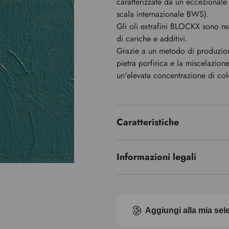
caratterizzate da un eccezionale 
scala internazionale BWS).
Gli oli extrafini BLOCKX sono re
di cariche e additivi.
Grazie a un metodo di produzion
pietra porfirica e la miscelazion
un'elevata concentrazione di co
Caratteristiche
Serie di premi
Informazioni legali
Indice di pigmento
EUH 208: Contiene cobalto bis(2
Trasparenza
allergica.
Aggiungi alla mia sel