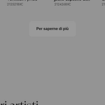
212521BXC
212426BXC
2
Per saperne di più