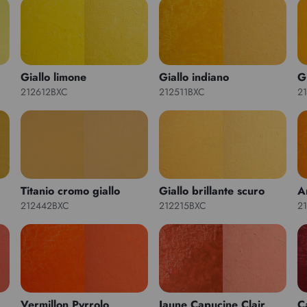
Giallo limone
Giallo indiano
G
212612BXC
212511BXC
2
Titanio cromo giallo
Giallo brillante scuro
A
212442BXC
212215BXC
2
Vermillon Pyrrolo
Jaune Capucine Clair
C