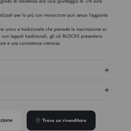
grado di resistenza alla luce (punteggio di 7/8 sulla
alizzati per lo più con monocromi puri senza l'aggiunta
e unico e tradizionale che prevede la macinazione su
e con leganti tradizionali, gli oli BLOCKX presentano
lore e una consistenza cremosa.
6
PB36
-etilesanoato) (136-52-7). Può provocare una reazione
Opaco
Trova un rivenditore
ezione