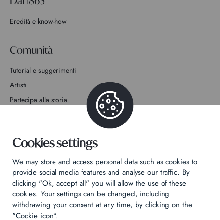
Dal 1865
Eredità e know-how
Comunità
Tutorial e suggerimenti
Artisti
Partecipa alla storia
Contatto
Cookies settings
We may store and access personal data such as cookies to
provide social media features and analyse our traffic. By
clicking "Ok, accept all" you will allow the use of these
Informativa sulla privacy
cookies. Your settings can be changed, including
Informazioni legali
withdrawing your consent at any time, by clicking on the
Technical & Legal informations
"Cookie icon".