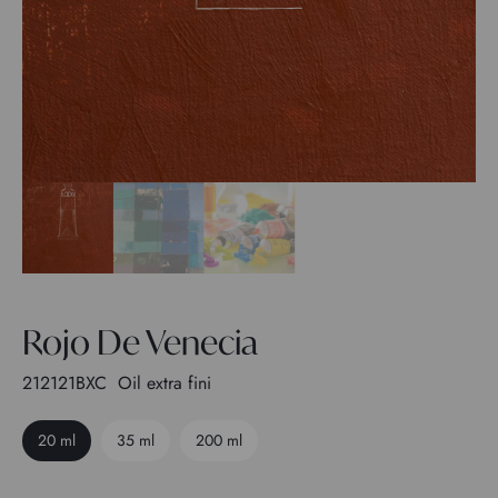
Rojo De Venecia
212121BXC
Oil extra fini
20 ml
35 ml
200 ml