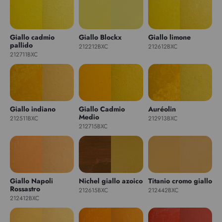
Giallo cadmio
Giallo Blockx
Giallo limone
pallido
212212BXC
212612BXC
212711BXC
Giallo indiano
Giallo Cadmio
Auréolin
Medio
212511BXC
212913BXC
212715BXC
Giallo Napoli
Nichel giallo azoico
Titanio cromo giallo
Rossastro
212615BXC
212442BXC
212412BXC