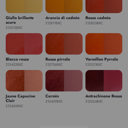
Giallo brillante
Arancio di cadmio
Rosso cadmio
scuro
212811BXC
212823BXC
212215BXC
Blocco rosso
Rosso pirrolo
Vermillon Pyrrolo
212422BXC
212726BXC
212521BXC
Jaune Capucine
Carmin
Antrachinone Rosso
Clair
212429BXC
212524BXC
212426BXC