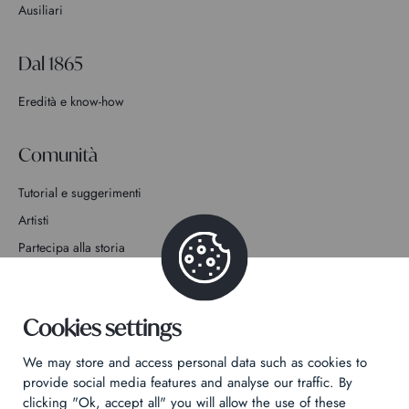
Ausiliari
Dal 1865
Eredità e know-how
Comunità
Tutorial e suggerimenti
Artisti
Partecipa alla storia
Contatto
Cookies settings
We may store and access personal data such as cookies to
provide social media features and analyse our traffic. By
clicking "Ok, accept all" you will allow the use of these
Informativa sulla privacy