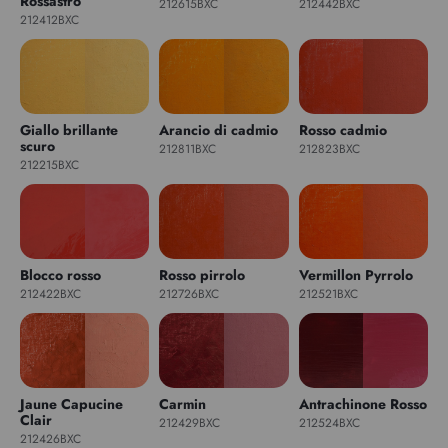
Rossastro
212615BXC
212442BXC
212412BXC
Giallo brillante
Arancio di cadmio
Rosso cadmio
scuro
212811BXC
212823BXC
212215BXC
Blocco rosso
Rosso pirrolo
Vermillon Pyrrolo
212422BXC
212726BXC
212521BXC
Jaune Capucine
Carmin
Antrachinone Rosso
Clair
212429BXC
212524BXC
212426BXC