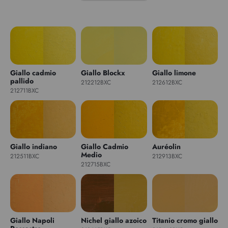
Giallo cadmio
Giallo Blockx
Giallo limone
pallido
212212BXC
212612BXC
212711BXC
Giallo indiano
Giallo Cadmio
Auréolin
Medio
212511BXC
212913BXC
212715BXC
Giallo Napoli
Nichel giallo azoico
Titanio cromo giallo