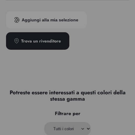
EUH 208: Contiene cobalto bis(2-etilesanoato) (136-52-7).
Trasparenza
Semi-opaco
Può provocare una reazione allergica.
Aggiungi alla mia selezione
Trova un rivenditore
Potreste essere interessati a questi colori della
stessa gamma
Filtrare per