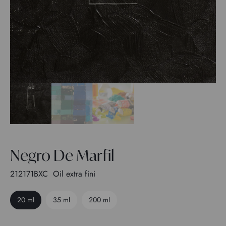
Negro De Marfil
212171BXC
Oil extra fini
20 ml
35 ml
200 ml