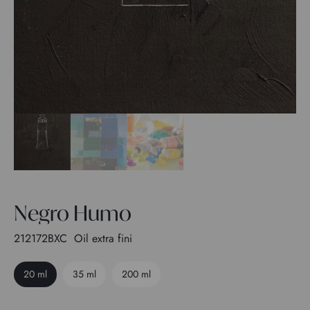
Negro Humo
212172BXC
Oil extra fini
20 ml
35 ml
200 ml