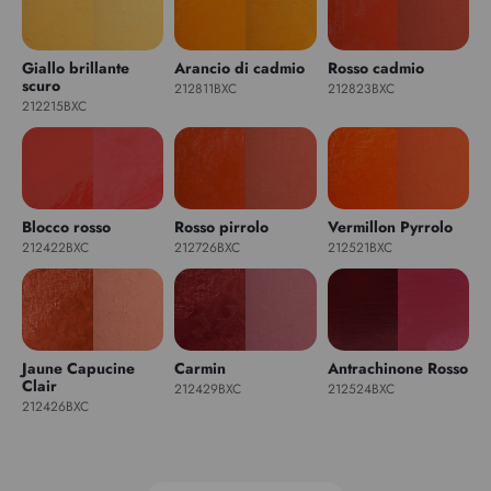
Giallo brillante
Arancio di cadmio
Rosso cadmio
scuro
212811BXC
212823BXC
212215BXC
Blocco rosso
Rosso pirrolo
Vermillon Pyrrolo
212422BXC
212726BXC
212521BXC
Jaune Capucine
Carmin
Antrachinone Rosso
Clair
212429BXC
212524BXC
212426BXC