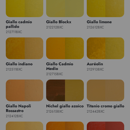
Giallo cadmio
Giallo Blockx
Giallo limone
pallido
212212BXC
212612BXC
212711BXC
Giallo indiano
Giallo Cadmio
Auréolin
Medio
212511BXC
212913BXC
212715BXC
Giallo Napoli
Nichel giallo azoico
Titanio cromo giallo
Rossastro
212615BXC
212442BXC
212412BXC