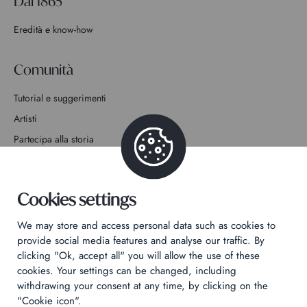
Dal 1865
Eredità e know-how
Comunità
Tutorial e suggerimenti
Artisti
Partecipa alla storia
Contatto
Cookies settings
We may store and access personal data such as cookies to
provide social media features and analyse our traffic. By
clicking "Ok, accept all" you will allow the use of these
Informativa sulla privacy
cookies. Your settings can be changed, including
Informazioni legali
withdrawing your consent at any time, by clicking on the
Technical & Legal informations
"Cookie icon".