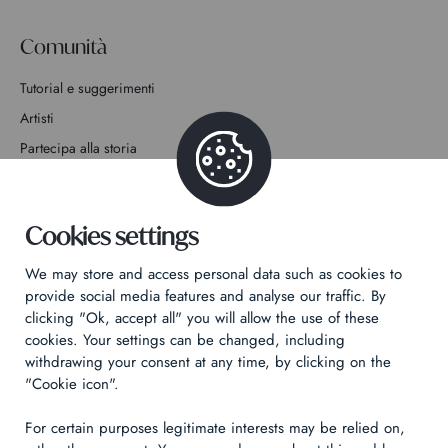
Comunità
Tutorial e suggerimenti
Artisti
Partecipa alla storia
Contatto
Cookies settings
We may store and access personal data such as cookies to
provide social media features and analyse our traffic. By
clicking "Ok, accept all" you will allow the use of these
Informativa sulla privacy
cookies. Your settings can be changed, including
Informazioni legali
withdrawing your consent at any time, by clicking on the
Technical & Legal informations
"Cookie icon".
For certain purposes legitimate interests may be relied on,
Made by
Izhak