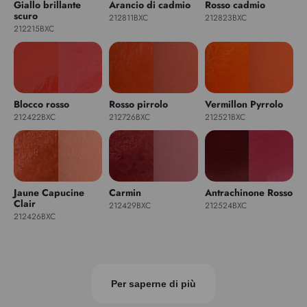
Giallo brillante
Arancio di cadmio
Rosso cadmio
scuro
212811BXC
212823BXC
212215BXC
Blocco rosso
Rosso pirrolo
Vermillon Pyrrolo
212422BXC
212726BXC
212521BXC
Jaune Capucine
Carmin
Antrachinone Rosso
Clair
212429BXC
212524BXC
212426BXC
Per saperne di più