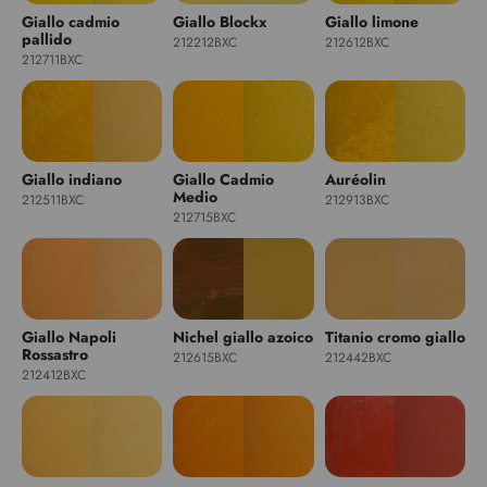
Giallo cadmio
Giallo Blockx
Giallo limone
pallido
212212BXC
212612BXC
212711BXC
Giallo indiano
Giallo Cadmio
Auréolin
Medio
212511BXC
212913BXC
212715BXC
Giallo Napoli
Nichel giallo azoico
Titanio cromo giallo
Rossastro
212615BXC
212442BXC
212412BXC