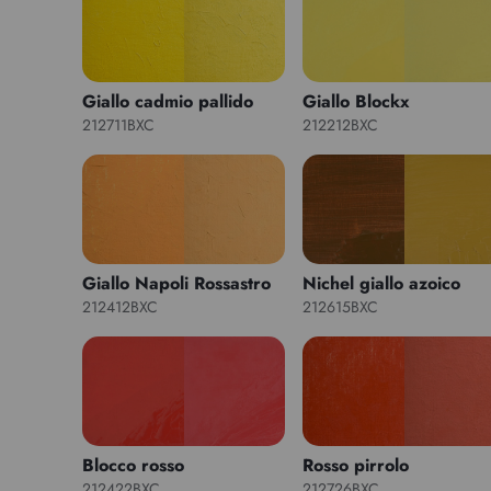
Giallo cadmio pallido
Giallo Blockx
212711BXC
212212BXC
Giallo Napoli Rossastro
Nichel giallo azoico
212412BXC
212615BXC
Blocco rosso
Rosso pirrolo
212422BXC
212726BXC