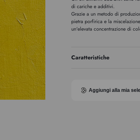
di cariche e additivi.
Grazie a un metodo di produzion
pietra porfirica e la miscelazion
un'elevata concentrazione di co
Caratteristiche
Serie di premi
Indice di pigmento
Aggiungi alla mia sel
Trasparenza