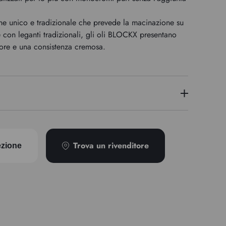
e unico e tradizionale che prevede la macinazione su
e con leganti tradizionali, gli oli BLOCKX presentano
lore e una consistenza cremosa.
6
PY184
Trova un rivenditore
ezione
Opaco