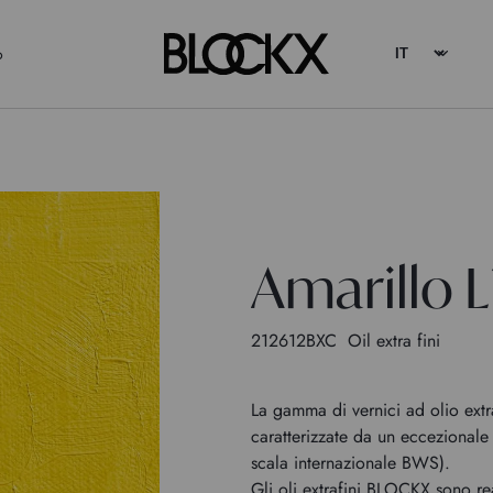
o
Amarillo 
212612BXC
Oil extra fini
La gamma di vernici ad olio extr
caratterizzate da un eccezionale 
scala internazionale BWS).
Gli oli extrafini BLOCKX sono re