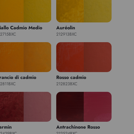
iallo Cadmio Medio
Auréolin
12715BXC
212913BXC
rancio di cadmio
Rosso cadmio
12811BXC
212823BXC
armin
Antrachinone Rosso
12429BXC
212524BXC