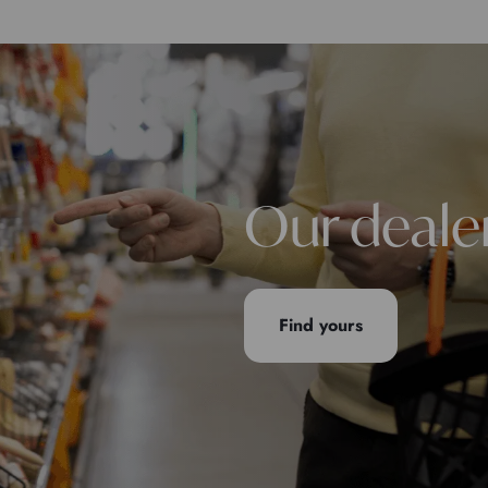
Our deale
Find yours