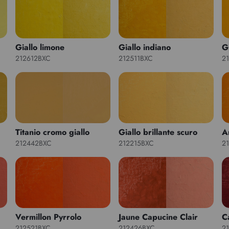
Giallo limone
Giallo indiano
G
212612BXC
212511BXC
2
Titanio cromo giallo
Giallo brillante scuro
A
212442BXC
212215BXC
2
Vermillon Pyrrolo
Jaune Capucine Clair
C
212521BXC
212426BXC
2