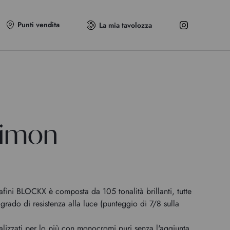
Punti vendita
La mia tavolozza
Limon
afini BLOCKX è composta da 105 tonalità brillanti, tutte
grado di resistenza alla luce (punteggio di 7/8 sulla
alizzati per lo più con monocromi puri senza l'aggiunta