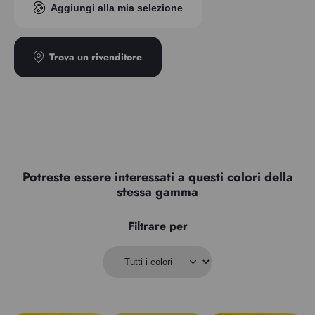
H410: Molto tossico per gli organismi acquatici, provoca
Aggiungi alla mia selezione
effetti negativi a lungo termine.
Consigli di prudenza:
P273: Evitare di disperdere il prodotto nell’ambiente.
Trova un rivenditore
P391: Raccogliere le fuoriuscite
P501: Smaltire il contenuto/recipiente in un impianto di
riciclaggio o di smaltimento dei rifiuti approvato, in
conformità alle normative locali.
EUH 208: contiene cobalto bis(2-etilesanoato) (136-52-7).
Può provocare una reazione allergica
Potreste essere interessati a questi colori della
stessa gamma
Filtrare per