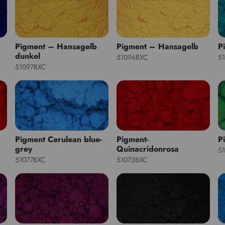
Pigment – Hansagelb
Pigment – Hansagelb
P
dunkel
51096BXC
5
51097BXC
Pigment Cerulean blue-
Pigment-
P
grey
Quinacridonrosa
5
51077BXC
51073BXC