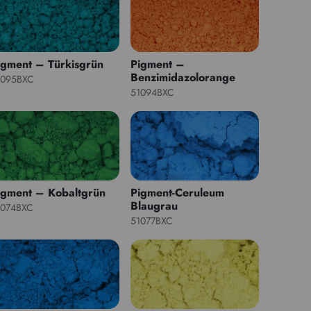
igment – Türkisgrün
Pigment –
Benzimidazolorange
1095BXC
51094BXC
igment – Kobaltgrün
Pigment-Ceruleum
Blaugrau
1074BXC
51077BXC