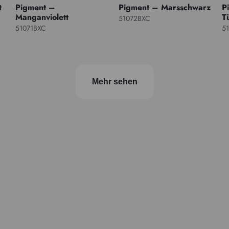
t
Pigment –
Pigment – Marsschwarz
P
Manganviolett
T
51072BXC
51071BXC
5
Mehr sehen