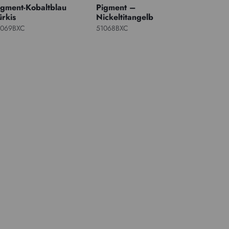
igment-Kobaltblau
Pigment –
ürkis
Nickeltitangelb
1069BXC
51068BXC