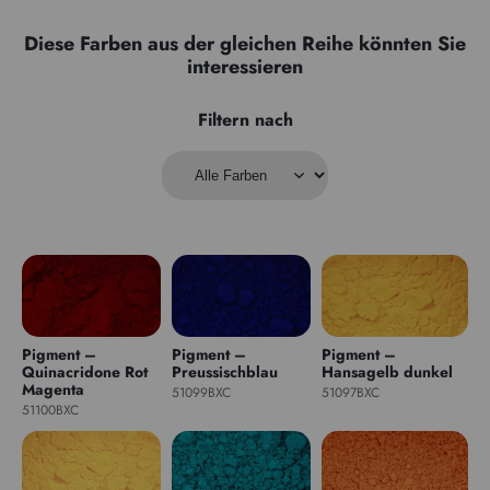
Diese Farben aus der gleichen Reihe könnten Sie
interessieren
Filtern nach
Pigment –
Pigment –
Pigment –
Quinacridone Rot
Preussischblau
Hansagelb dunkel
Magenta
51099BXC
51097BXC
51100BXC