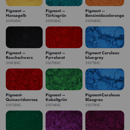
Pigment –
Pigment –
Pigment –
Hansagelb
Türkisgrün
Benzimidazolorange
51096BXC
51095BXC
51094BXC
Pigment –
Pigment –
Pigment Cerulean
Rauchschwarz
Pyrrolorot
blue-grey
51081BXC
51079BXC
51077BXC
Pigment-
Pigment –
Pigment-Ceruleum
Quinacridonrosa
Kobaltgrün
Blaugrau
51073BXC
51074BXC
51077BXC