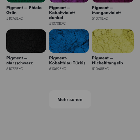
Pigment – Phtalo
Pigment –
Pigment –
Grün
Kobaltviolett
Manganviolett
dunkel
51076BXC
51071BXC
51070BXC
Pigment –
Pigment-
Pigment –
Marsschwarz
Kobaltblau Türkis
Nickeltitangelb
51072BXC
51069BXC
51068BXC
Mehr sehen