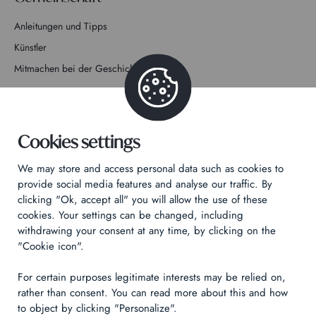
Anleitungen und Tipps
Künstler
Mitmachen bei der Geschichte
Kontakt
Cookies settings
We may store and access personal data such as cookies to
provide social media features and analyse our traffic. By
Datenschutzrichtlinie
clicking "Ok, accept all" you will allow the use of these
Rechtliche Hinweise
cookies. Your settings can be changed, including
withdrawing your consent at any time, by clicking on the
Technical & Legal informations
"Cookie icon".
Made by
Izhak
For certain purposes legitimate interests may be relied on,
rather than consent. You can read more about this and how
to object by clicking "Personalize".