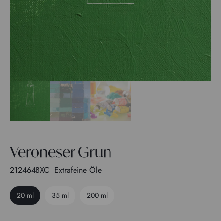
Veroneser Grun
212464BXC
Extrafeine Öle
20 ml
35 ml
200 ml