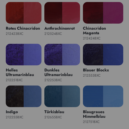
Rotes Chinacridon
Anthrachinonrot
Chinacridon
Magenta
212423BXC
212524BXC
212424BXC
Helles
Dunkles
Blauer Blockx
Ultramarinblau
Ultramarinblau
212553BXC
212251BXC
212253BXC
Indigo
Türkisblau
Blaugraues
Himmelblau
212255BXC
212655BXC
212751BXC