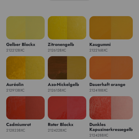
Gelber Blockx
Zitronengelb
Kaugummi
212212BXC
212612BXC
212216BXC
Auréolin
Azo-Nickelgelb
Dauerhaft orange
212913BXC
212615BXC
212418BXC
Cadmiumrot
Roter Blockx
Dunkles
Kapuzinerkressegelb
212823BXC
212422BXC
212428BXC