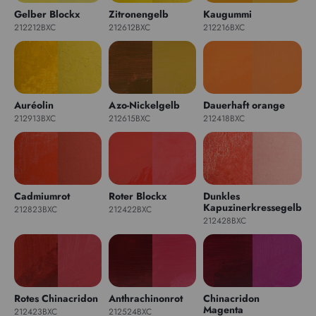
Gelber Blockx
Zitronengelb
Kaugummi
212212BXC
212612BXC
212216BXC
Auréolin
Azo-Nickelgelb
Dauerhaft orange
212913BXC
212615BXC
212418BXC
Cadmiumrot
Roter Blockx
Dunkles
Kapuzinerkressegelb
212823BXC
212422BXC
212428BXC
Rotes Chinacridon
Anthrachinonrot
Chinacridon
Magenta
212423BXC
212524BXC