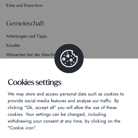
Erbe und Know-how
Gemeinschaft
Anleitungen und Tipps
Künstler
Mitmachen bei der Geschichte
Kontakt
Cookies settings
We may store and access personal data such as cookies to
provide social media features and analyse our traffic. By
clicking "Ok, accept all" you will allow the use of these
Datenschutzrichtlinie
cookies. Your settings can be changed, including
Rechtliche Hinweise
withdrawing your consent at any time, by clicking on the
Technical & Legal informations
"Cookie icon".