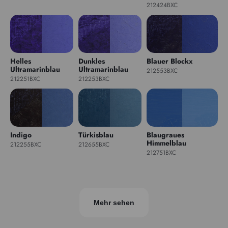
212424BXC
Helles
Dunkles
Blauer Blockx
Ultramarinblau
Ultramarinblau
212553BXC
212251BXC
212253BXC
Indigo
Türkisblau
Blaugraues
Himmelblau
212255BXC
212655BXC
212751BXC
Mehr sehen