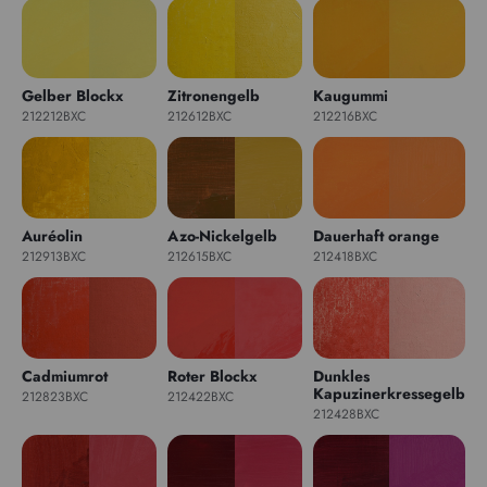
Gelber Blockx
Zitronengelb
Kaugummi
212212BXC
212612BXC
212216BXC
Auréolin
Azo-Nickelgelb
Dauerhaft orange
212913BXC
212615BXC
212418BXC
Cadmiumrot
Roter Blockx
Dunkles
Kapuzinerkressegelb
212823BXC
212422BXC
212428BXC