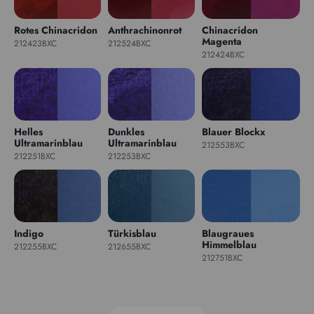
Rotes Chinacridon
Anthrachinonrot
Chinacridon
Magenta
212423BXC
212524BXC
212424BXC
Helles
Dunkles
Blauer Blockx
Ultramarinblau
Ultramarinblau
212553BXC
212251BXC
212253BXC
Indigo
Türkisblau
Blaugraues
Himmelblau
212255BXC
212655BXC
212751BXC