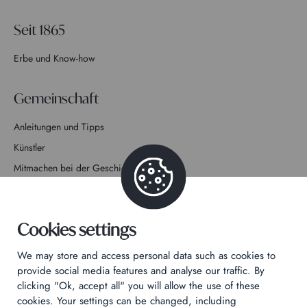
Seit 1865
Erbe und Know-how
Gemeinschaft
Anleitungen und Tipps
Künstler
Mitmachen bei der Geschichte
Kontakt
Cookies settings
We may store and access personal data such as cookies to
provide social media features and analyse our traffic. By
clicking "Ok, accept all" you will allow the use of these
Datenschutzrichtlinie
cookies. Your settings can be changed, including
Rechtliche Hinweise