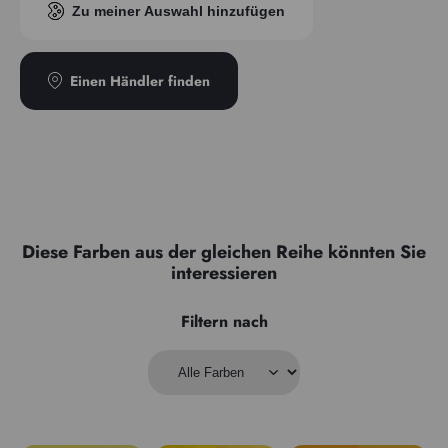
H410: Sehr giftig für Wasserorganismen, verursacht
Zu meiner Auswahl hinzufügen
längerfristige schädliche Wirkungen.
Sicherheitshinweise :
P273: Freisetzung in die Umwelt vermeiden.
Einen Händler finden
P391: Verschüttetes Produkt aufnehmen.
P501: Inhalt/Behälter in einer zugelassenen Recycling- oder
Abfallbeseitigungsanlage gemäß den örtlichen Vorschriften
entsorgen.
Diese Farben aus der gleichen Reihe könnten Sie
interessieren
Filtern nach