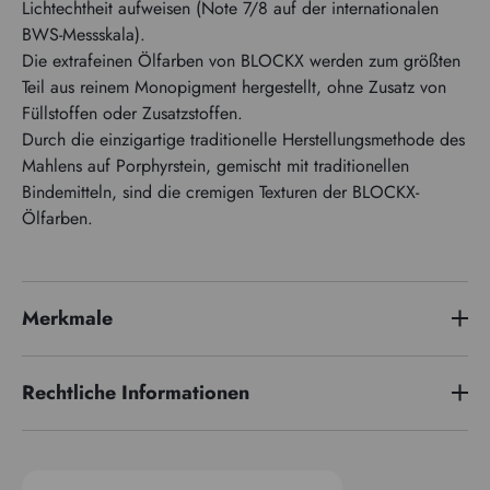
Lichtechtheit aufweisen (Note 7/8 auf der internationalen
BWS-Messskala).
Die extrafeinen Ölfarben von BLOCKX werden zum größten
Teil aus reinem Monopigment hergestellt, ohne Zusatz von
Füllstoffen oder Zusatzstoffen.
Durch die einzigartige traditionelle Herstellungsmethode des
Mahlens auf Porphyrstein, gemischt mit traditionellen
Bindemitteln, sind die cremigen Texturen der BLOCKX-
Ölfarben.
Merkmale
Preisserie
6
Rechtliche Informationen
Pigmentindex
PW4 PY35 PG18
Gefahrensätze :
Transparenz
Opak
H400: Sehr giftig für Wasserorganismen.