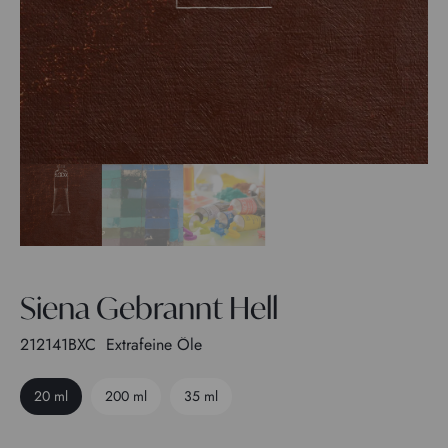
Siena Gebrannt Hell
212141BXC
Extrafeine Öle
20 ml
200 ml
35 ml