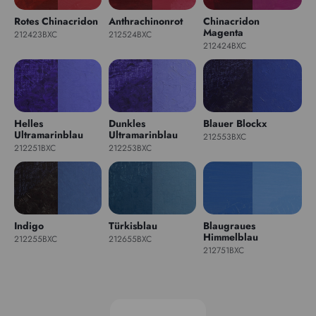
Rotes Chinacridon
Anthrachinonrot
Chinacridon
Magenta
212423BXC
212524BXC
212424BXC
Helles
Dunkles
Blauer Blockx
Ultramarinblau
Ultramarinblau
212553BXC
212251BXC
212253BXC
Indigo
Türkisblau
Blaugraues
Himmelblau
212255BXC
212655BXC
212751BXC