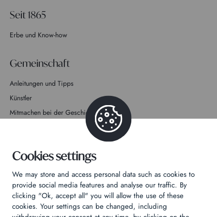
Seit 1865
Erbe und Know-how
Gemeinschaft
Anleitungen und Tipps
Künstler
Mitmachen bei der Geschichte
Kontakt
Cookies settings
We may store and access personal data such as cookies to
provide social media features and analyse our traffic. By
clicking "Ok, accept all" you will allow the use of these
Datenschutzrichtlinie
cookies. Your settings can be changed, including
Rechtliche Hinweise