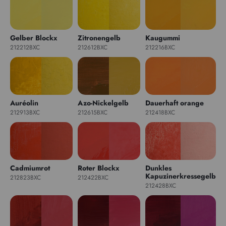
Gelber Blockx
Zitronengelb
Kaugummi
212212BXC
212612BXC
212216BXC
Auréolin
Azo-Nickelgelb
Dauerhaft orange
212913BXC
212615BXC
212418BXC
Cadmiumrot
Roter Blockx
Dunkles
Kapuzinerkressegelb
212823BXC
212422BXC
212428BXC