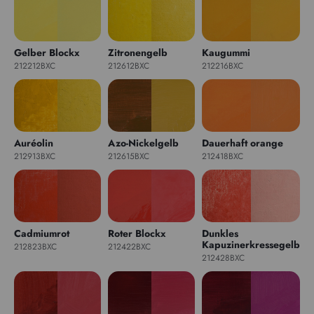
Gelber Blockx
Zitronengelb
Kaugummi
212212BXC
212612BXC
212216BXC
Auréolin
Azo-Nickelgelb
Dauerhaft orange
212913BXC
212615BXC
212418BXC
Cadmiumrot
Roter Blockx
Dunkles
Kapuzinerkressegelb
212823BXC
212422BXC
212428BXC