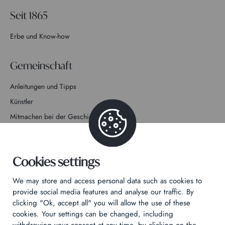
Seit 1865
Erbe und Know-how
Gemeinschaft
Anleitungen und Tipps
Künstler
Mitmachen bei der Geschichte
Kontakt
Cookies settings
We may store and access personal data such as cookies to
provide social media features and analyse our traffic. By
clicking "Ok, accept all" you will allow the use of these
Datenschutzrichtlinie
cookies. Your settings can be changed, including
Rechtliche Hinweise