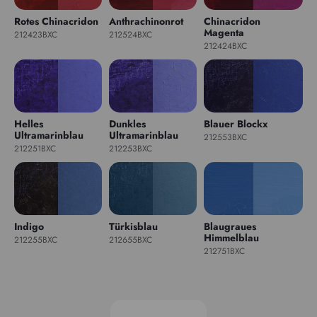
Rotes Chinacridon
Anthrachinonrot
Chinacridon
Magenta
212423BXC
212524BXC
212424BXC
Helles
Dunkles
Blauer Blockx
Ultramarinblau
Ultramarinblau
212553BXC
212251BXC
212253BXC
Indigo
Türkisblau
Blaugraues
Himmelblau
212255BXC
212655BXC
212751BXC