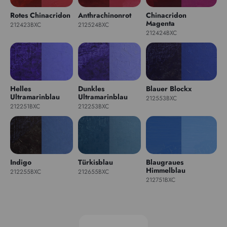
Rotes Chinacridon
Anthrachinonrot
Chinacridon
Magenta
212423BXC
212524BXC
212424BXC
Helles
Dunkles
Blauer Blockx
Ultramarinblau
Ultramarinblau
212553BXC
212251BXC
212253BXC
Indigo
Türkisblau
Blaugraues
Himmelblau
212255BXC
212655BXC
212751BXC