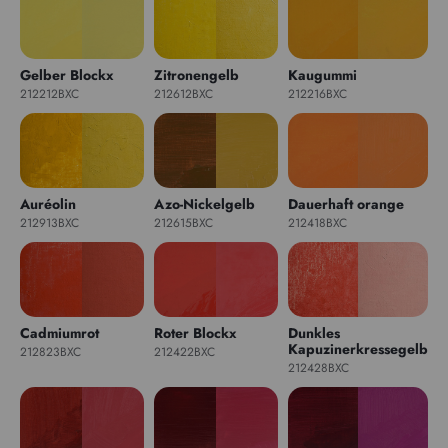
Gelber Blockx
Zitronengelb
Kaugummi
212212BXC
212612BXC
212216BXC
Auréolin
Azo-Nickelgelb
Dauerhaft orange
212913BXC
212615BXC
212418BXC
Cadmiumrot
Roter Blockx
Dunkles
Kapuzinerkressegelb
212823BXC
212422BXC
212428BXC