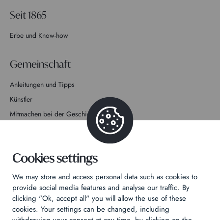
Seit 1865
Erbe und Know-how
Gemeinschaft
Anleitungen und Tipps
Künstler
Mitmachen bei der Geschichte
Kontakt
Cookies settings
We may store and access personal data such as cookies to
provide social media features and analyse our traffic. By
clicking "Ok, accept all" you will allow the use of these
Datenschutzrichtlinie
cookies. Your settings can be changed, including
Rechtliche Hinweise