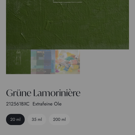
Grüne Lamorinière
212561BXC
Extrafeine Öle
20 ml
35 ml
200 ml