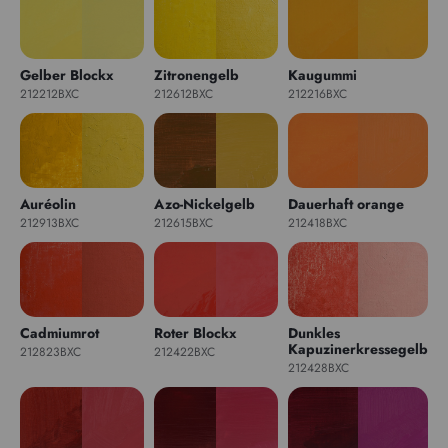
Gelber Blockx
Zitronengelb
Kaugummi
212212BXC
212612BXC
212216BXC
Auréolin
Azo-Nickelgelb
Dauerhaft orange
212913BXC
212615BXC
212418BXC
Cadmiumrot
Roter Blockx
Dunkles
Kapuzinerkressegelb
212823BXC
212422BXC
212428BXC