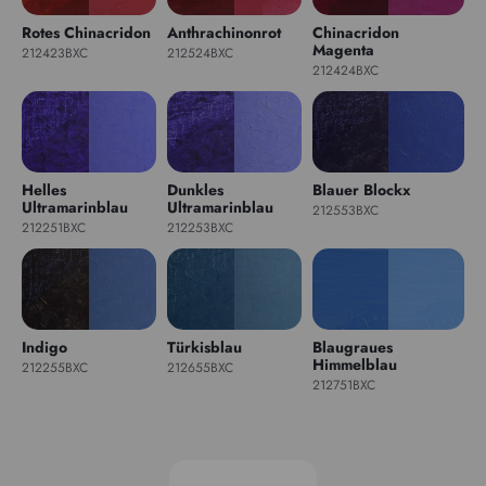
Rotes Chinacridon
Anthrachinonrot
Chinacridon
Magenta
212423BXC
212524BXC
212424BXC
Helles
Dunkles
Blauer Blockx
Ultramarinblau
Ultramarinblau
212553BXC
212251BXC
212253BXC
Indigo
Türkisblau
Blaugraues
Himmelblau
212255BXC
212655BXC
212751BXC