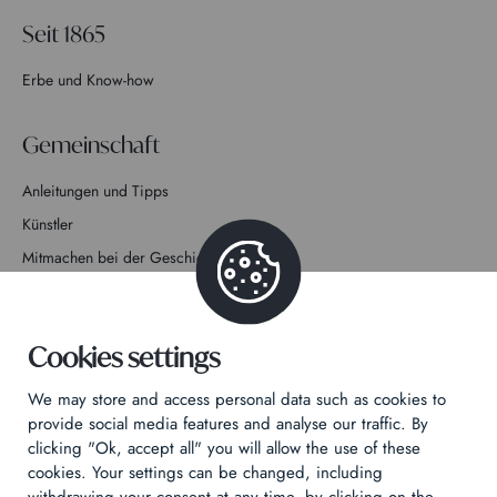
Seit 1865
Erbe und Know-how
Gemeinschaft
Anleitungen und Tipps
Künstler
Mitmachen bei der Geschichte
Kontakt
Cookies settings
We may store and access personal data such as cookies to
provide social media features and analyse our traffic. By
clicking "Ok, accept all" you will allow the use of these
Datenschutzrichtlinie
cookies. Your settings can be changed, including
Rechtliche Hinweise