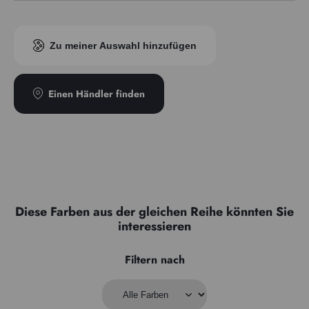
EUH 208: Enthält Kobaltbis(2-ethylhexanoat) (136-52-7).
Transparenz
Semi-opak
Kann eine allergische Reaktion hervorrufen
Zu meiner Auswahl hinzufügen
Einen Händler finden
Diese Farben aus der gleichen Reihe könnten Sie
interessieren
Filtern nach