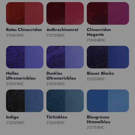
Rotes Chinacridon
Anthrachinonrot
Chinacridon
Magenta
212423BXC
212524BXC
212424BXC
Helles
Dunkles
Blauer Blockx
Ultramarinblau
Ultramarinblau
212553BXC
212251BXC
212253BXC
Indigo
Türkisblau
Blaugraues
Himmelblau
212255BXC
212655BXC
212751BXC