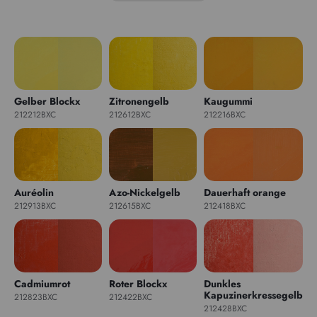
Gelber Blockx
Zitronengelb
Kaugummi
212212BXC
212612BXC
212216BXC
Auréolin
Azo-Nickelgelb
Dauerhaft orange
212913BXC
212615BXC
212418BXC
Cadmiumrot
Roter Blockx
Dunkles
Kapuzinerkressegelb
212823BXC
212422BXC
212428BXC