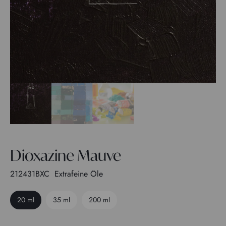
Dioxazine Mauve
212431BXC
Extrafeine Öle
20 ml
35 ml
200 ml