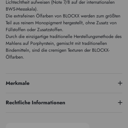
Lichtechtheit aufweisen (Note 7/8 auf der internationalen
BWS-Messskala).
Die extrafeinen Ölfarben von BLOCKX werden zum größten
Teil aus reinem Monopigment hergestellt, ohne Zusatz von
Füllstoffen oder Zusatzstoffen.
Durch die einzigartige traditionelle Herstellungsmethode des
Mahlens auf Porphyrstein, gemischt mit traditionellen
Bindemitteln, sind die cremigen Texturen der BLOCKX-
Ölfarben.
Merkmale
Preisserie
5
Rechtliche Informationen
Pigmentindex
PB60
EUH 208: Enthält Kobaltbis(2-ethylhexanoat) (136-52-7).
Transparenz
Semi-opak
Kann eine allergische Reaktion hervorrufen