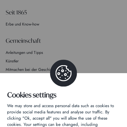
Seit 1865
Erbe und Know-how
Gemeinschaft
Anleitungen und Tipps
Künstler
Mitmachen bei der Geschichte
Kontakt
Cookies settings
We may store and access personal data such as cookies to
provide social media features and analyse our traffic. By
clicking "Ok, accept all" you will allow the use of these
Datenschutzrichtlinie
cookies. Your settings can be changed, including
Rechtliche Hinweise