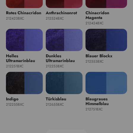
Rotes Chinacridon
Anthrachinonrot
Chinacridon
Magenta
212423BXC
212524BXC
212424BXC
Helles
Dunkles
Blauer Blockx
Ultramarinblau
Ultramarinblau
212553BXC
212251BXC
212253BXC
Indigo
Türkisblau
Blaugraues
Himmelblau
212255BXC
212655BXC
212751BXC