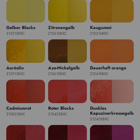
Gelber Blockx
Zitronengelb
Kaugummi
212212BXC
212612BXC
212216BXC
Auréolin
Azo-Nickelgelb
Dauerhaft orange
212913BXC
212615BXC
212418BXC
Cadmiumrot
Roter Blockx
Dunkles
Kapuzinerkressegelb
212823BXC
212422BXC
212428BXC