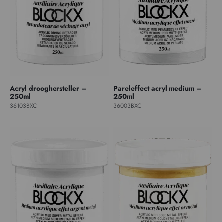
Acryl drooghersteller –
Pareleffect acryl medium –
250ml
250ml
36103BXC
36003BXC